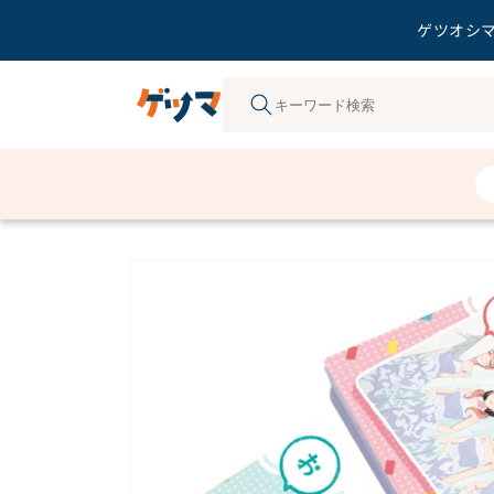
ゲツオシマ
コンテ
ンツに
進む
商品情
報にス
キップ