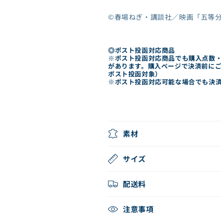
の
の
ババンババンバンバン
パイア
数
数
©春場ねぎ・講談社／映画「五等
量
量
ブルーロック
を
を
文豪ストレイドッグス
減
増
◎ポスト投函対応商品
魔法の姉妹ルルットリ
※ポスト投函対応商品でも購入点数
リィ
ら
や
があります。購入ページで決済前にご
す
す
ポスト投函対象）
魔法の天使クリィミー
マミ
※ポスト投函対応可能な場合でも決
mono
物語シリーズ
モブサイコ100
素材
妖怪学校の先生はじめ
ました！
黄泉のツガイ
サイズ
ラブライブ！シリーズ
配送料
注意事項