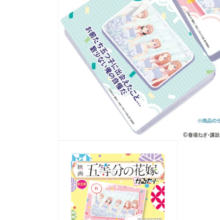
モ
ー
ダ
ル
で
メ
デ
ィ
ア