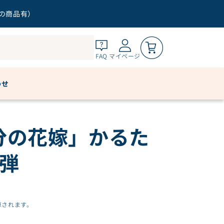
す 第3弾
外の商品有）
0
カートを見る
FAQ
マイページ
ご購入手続きへ
わせ
分の花嫁」かるた
3弾
算されます。