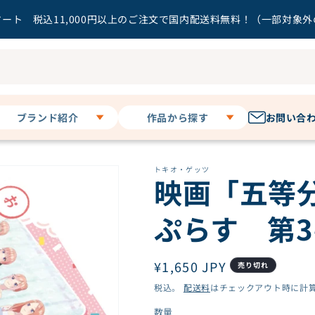
ート 税込11,000円以上のご注文で国内配送料無料！（一部対象
ブランド紹介
作品から探す
お問い合
キャラディショナル
暗殺教室
トイ
トキオ・ゲッツ
うる星やつら
映画「五等
3 o'clock
オタクに優しいギャル
その他
はいない!?
ぷらす 第
お隣の天使様にいつの
間にか駄目人間にされ
ていた件２
ガールズバンドクライ
通
¥1,650 JPY
売り切れ
カッコウの許嫁
常
税込。
配送料
はチェックアウト時に計
Key作品
価
数量
数