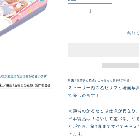
格
『キン肉マン』完璧超
量
人始祖編
映
映
ケロロ軍曹
画
画
コジコジ
「五
「五
売り
五等分の花嫁シリーズ
等
等
ご注文はうさぎです
分
分
か？BLOOM
の
の
PSYCHO-PASS サイコ
花
花
パス
嫁」
嫁」
Summer Pockets
か
か
Summer Pockets
る
る
REFLECTION BLUE
映画「五等分の花嫁」のかるたの第3弾が登場♪
ストーリー内の名ゼリフと場面写
た
た
進撃の巨人
て楽しめます！
ぷ
ぷ
東方Project
ら
ら
Dr.STONE
※通常のかるたとは仕様が異なり
す
す
日本三國
第
第
※本製品は「増やして遊べる」か
忍たま乱太郎
3
3
とができ、第3弾まですべてそろえ
弾
弾
ばっどがーる
きます。