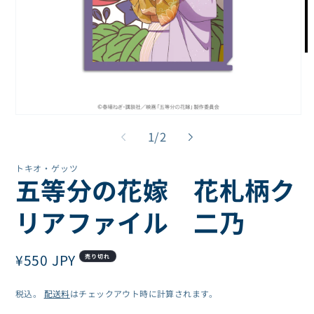
モ
ー
ダ
ル
で
モ
メ
ー
の
デ
1
/
2
ダ
ィ
ル
ア
トキオ・ゲッツ
で
(2
五等分の花嫁 花札柄ク
を
メ
開
デ
く
ィ
リアファイル 二乃
ア
(1)
を
通
¥550 JPY
開
売り切れ
く
常
税込。
配送料
はチェックアウト時に計算されます。
価