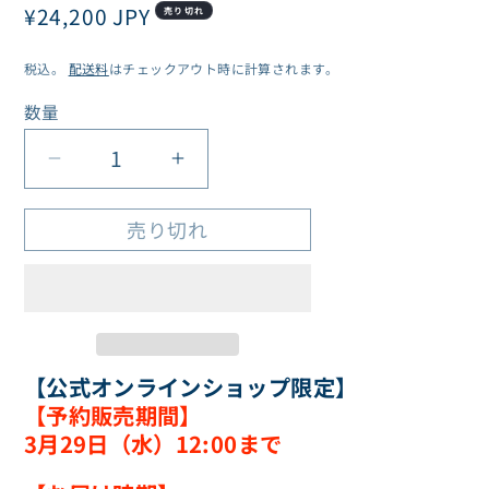
通
¥24,200 JPY
売り切れ
常
税込。
配送料
はチェックアウト時に計算されます。
価
格
数量
数
量
【2
【2
次
次
売り切れ
予
予
約
約
販
販
売
売
分】
分】
【公式オンラインショップ限定】
キ
キ
【予約販売期間】
ャ
ャ
3月29日（水）12:00まで
ラ
ラ