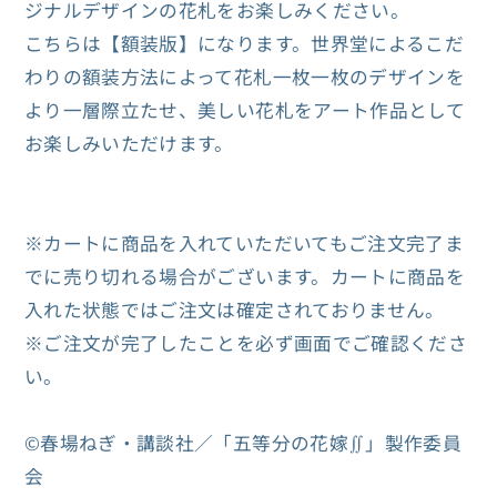
ジナルデザインの花札をお楽しみください。
ミ
ミ
こちらは【額装版】になります。世界堂によるこだ
ア
ア
わりの額装方法によって花札一枚一枚のデザインを
ム
ム
より一層際立たせ、美しい花札をアート作品として
花
花
お楽しみいただけます。
札
札
＜
＜
額
額
※カートに商品を入れていただいてもご注文完了ま
装
装
でに売り切れる場合がございます。カートに商品を
版
版
＞
＞
入れた状態ではご注文は確定されておりません。
の
の
※ご注文が完了したことを必ず画面でご確認くださ
数
数
い。
量
量
を
を
©春場ねぎ・講談社／「五等分の花嫁∬」製作委員
減
増
会