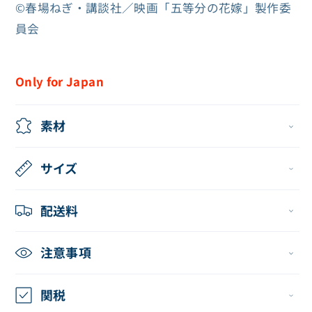
ら
や
©春場ねぎ・講談社／映画「五等分の花嫁」製作委
す
す
員会
Only for Japan
素材
サイズ
配送料
注意事項
関税