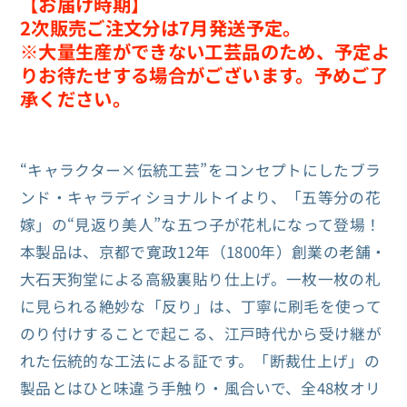
デ
デ
【お届け時期】
2次販売ご注文分は7月発送予定。
ィ
ィ
※大量生産ができない工芸品のため、予定よ
シ
シ
りお待たせする場合がございます。予めご了
ョ
ョ
承ください。
ナ
ナ
ル
ル
ト
ト
“キャラクター×伝統工芸”をコンセプトにしたブラ
イ
イ
ンド・キャラディショナルトイより、「五等分の花
五
五
嫁」の“見返り美人”な五つ子が花札になって登場！
等
等
本製品は、京都で寛政12年（1800年）創業の老舗・
分
分
大石天狗堂による高級裏貼り仕上げ。一枚一枚の札
の
の
に見られる絶妙な「反り」は、丁寧に刷毛を使って
花
花
のり付けすることで起こる、江戸時代から受け継が
嫁
嫁
れた伝統的な工法による証です。「断裁仕上げ」の
プ
プ
製品とはひと味違う手触り・風合いで、全48枚オリ
レ
レ