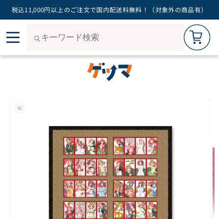
税込11,000円以上のご注文で国内配送料無料！（対象外の商品有）
カートを見る
0
コン
ご購入手続きへ
テン
ツに
進む
商品
情報
にス
キッ
プ