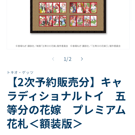
モ
ー
ダ
ル
で
メ
モ
デ
ー
の
1
/
2
ィ
ダ
ア
ル
(2
トキオ・ゲッツ
で
を
【2次予約販売分】キャ
メ
開
デ
く
ィ
ラディショナルトイ 五
ア
(1)
等分の花嫁 プレミアム
を
開
く
花札＜額装版＞