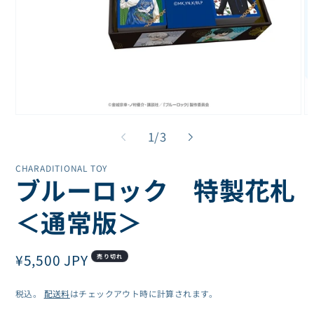
モ
モ
ー
ー
の
1
/
3
ダ
ダ
ル
ル
CHARADITIONAL TOY
で
で
ブルーロック 特製花札
メ
メ
デ
デ
ィ
ィ
＜通常版＞
ア
ア
(1)
(2
を
を
通
¥5,500 JPY
開
開
売り切れ
く
く
常
税込。
配送料
はチェックアウト時に計算されます。
価