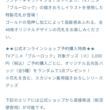
ランド・キャラディショナルトイより、TVアニメ
＞
＞
「ブルーロック」の描きおろしイラストを使用した
の
の
特製花札が登場！
数
数
ゴールドの箔押し加工によって高級感あふれる、全
量
量
48枚オリジナルデザインの花札をお楽しみくださ
を
を
い。
減
増
★★公式オンラインショップ予約購入特典★★
ら
や
TVアニメ「ブルーロック」対象グッズ（※）3,000
す
す
円（税込）ご予約購入ごとに、オリジナル五光缶バ
ッジ（全5種）をランダムで1点プレゼント！
※花札を含む、スカジャン着用描きおろしシリーズ
グッズ
下記のエリアには公式ショップから直接発送（航空
便使用）が可能です。