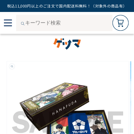
税込11,000円以上のご注文で国内配送料無料！（対象外の商品有）
カートを見る
0
コン
ご購入手続きへ
テン
ツに
進む
商品
情報
にス
キッ
プ