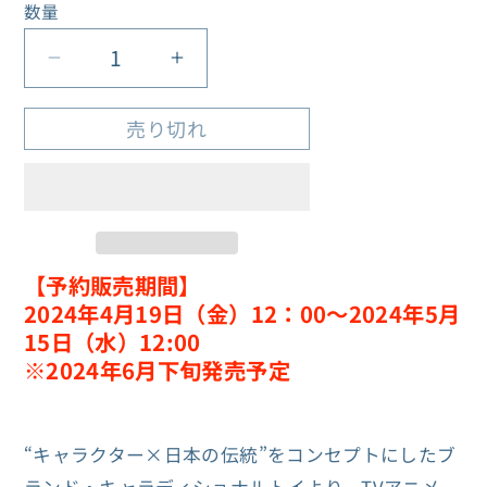
格
数量
数
量
ブ
ブ
ル
ル
売り切れ
ー
ー
ロ
ロ
ッ
ッ
ク
ク
特
特
【予約販売期間】
製
製
2024年4月19日（金）12：00～2024年5月
花
花
15日（水）12:00
札
札
※2024年6月下旬発売予定
＜
＜
通
通
常
常
“キャラクター×日本の伝統”をコンセプトにしたブ
版
版