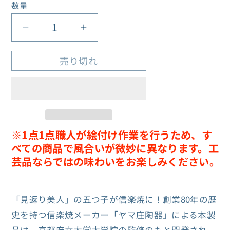
格
数量
数
量
五
五
等
等
売り切れ
分
分
の
の
花
花
嫁
嫁
信
信
※1点1点職人が絵付け作業を行うため、す
楽
楽
べての商品で風合いが微妙に異なります。工
焼
焼
芸品ならではの味わいをお楽しみください。
泡
泡
う
う
ま
ま
「見返り美人」の五つ子が
信楽焼に！
創業80年の歴
カ
カ
史を持つ信楽焼メーカー「ヤマ庄陶器」による本製
ッ
ッ