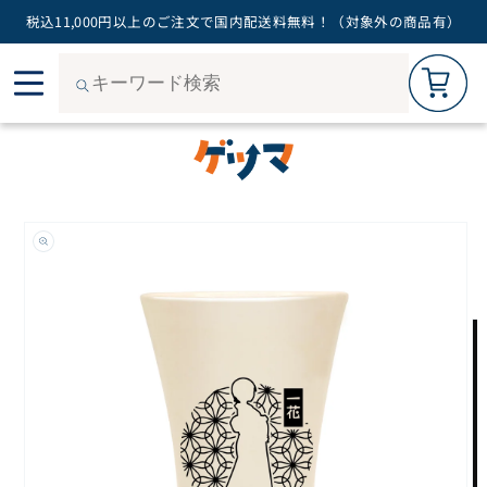
税込11,000円以上のご注文で国内配送料無料！（対象外の商品有）
カートを見る
0
コン
ご購入手続きへ
テン
ツに
進む
商品
情報
にス
キッ
プ