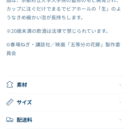
品は、京都府立大学大学院の監修のもと開発され、
プ
プ
カップに注ぐだけでまるでビアホールの「生」のよ
（一
（一
うなきめ細かい泡が長持ちします。
花）
花）
※20歳未満の飲酒は法律で禁じられています。
の
の
数
数
©春場ねぎ・講談社／映画「五等分の花嫁」製作委
量
量
員会
を
を
減
増
ら
や
す
す
素材
サイズ
配送料