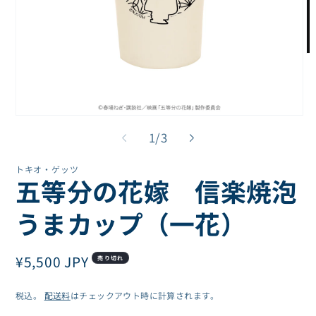
モ
ー
ダ
ル
で
モ
メ
ー
の
デ
1
/
3
ダ
ィ
ル
ア
トキオ・ゲッツ
で
(2
五等分の花嫁 信楽焼泡
を
メ
開
デ
く
ィ
うまカップ（一花）
ア
(1)
を
通
¥5,500 JPY
開
売り切れ
く
常
税込。
配送料
はチェックアウト時に計算されます。
価