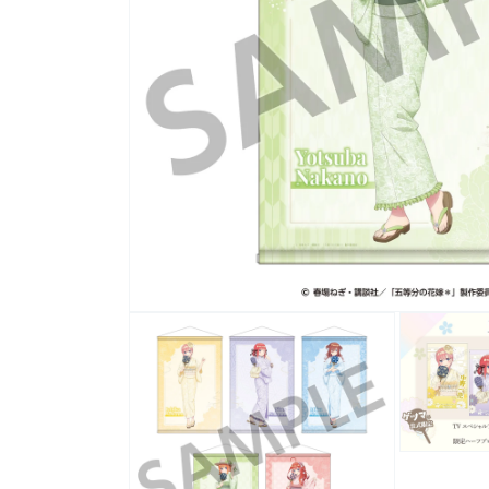
モ
ー
ダ
ル
で
メ
デ
ィ
モ
ア
ー