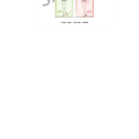
(1)
ダ
を
ル
開
で
く
メ
デ
モ
ィ
ー
ア
ダ
(3)
ル
を
で
開
メ
く
デ
ィ
ア
(2)
を
開
く