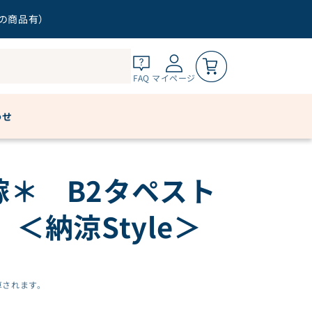
（四葉） ＜納涼Style＞
外の商品有）
0
カートを見る
FAQ
マイページ
ご購入手続きへ
わせ
嫁＊ B2タペスト
＜納涼Style＞
算されます。