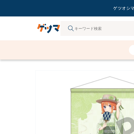
ゲツオシマ
コンテ
ンツに
進む
商品情
報にス
キップ