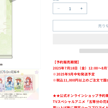
格
『キン肉マン』完璧超
量
人始祖編
五
五
ケロロ軍曹
等
等
コジコジ
分
分
売り
五等分の花嫁シリーズ
の
の
ご注文はうさぎです
花
花
か？BLOOM
嫁
嫁
PSYCHO-PASS サイコ
＊
＊
パス
B2
B2
Summer Pockets
タ
タ
Summer Pockets
【予約販売期間】
ペ
ペ
REFLECTION BLUE
2025年7月18日（金）12:00～8月
ス
ス
進撃の巨人
ト
ト
※2025年9月中旬発送予定
東方Project
リ
リ
※
税込11,000円以上のご注文で
Dr.STONE
ー
ー
日本三國
（四
（四
★★公式オンラインショップ予約
忍たま乱太郎
葉）
葉）
TVスペシャルアニメ「五等分の花嫁
＜
＜
ばっどがーる
買い上げ毎に限定ハーフブロマイド