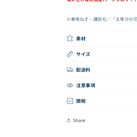
納
納
ババンババンバンバン
パイア
涼
涼
Style
Style
ブルーロック
©春場ねぎ・講談社／「五等分の
＞
＞
文豪ストレイドッグス
の
の
魔法の姉妹ルルットリ
数
数
リィ
素材
量
量
魔法の天使クリィミー
マミ
を
を
サイズ
減
増
mono
ら
や
物語シリーズ
配送料
す
す
モブサイコ100
妖怪学校の先生はじめ
注意事項
ました！
黄泉のツガイ
関税
ラブライブ！シリーズ
Share