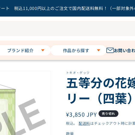
ート 税込11,000円以上のご注文で国内配送料無料！（一部対象
ブランド紹介
作品から探す
お問い合
キャラディショナル
暗殺教室
トイ
トキオ・ゲッツ
うる星やつら
五等分の花
3 o'clock
オタクに優しいギャル
その他
はいない!?
リー（四葉） 
お隣の天使様にいつの
間にか駄目人間にされ
ていた件２
ガールズバンドクライ
通
¥3,850 JPY
売り切れ
カッコウの許嫁
常
税込。
配送料
はチェックアウト時に計
Key作品
価
数量
数