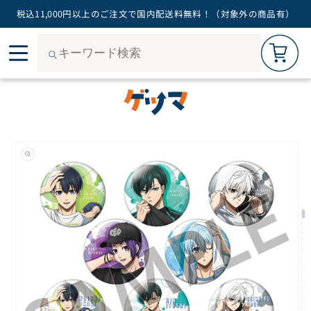
税込11,000円以上のご注文で国内配送料無料！（対象外の商品有）
カートを見る
0
コン
ご購入手続きへ
テン
ツに
進む
商品
情報
にス
キッ
プ