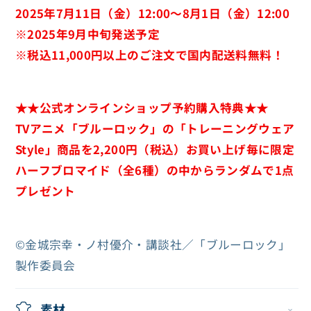
き
き
レ
レ
ま
ま
2025年7月11日（金）12:00～8月1日（金）12:00
せ
せ
ー
ー
※2025年9月中旬発送予定
ん
ん
デ
デ
※
税込11,000円以上のご注文で国内配送料無料！
ィ
ィ
ン
ン
★★公式オンラインショップ予約購入特典★★
グ
グ
缶
缶
TVアニメ「ブルーロック」の「トレーニングウェア
バ
バ
Style」商品を2,200円（税込）お買い上げ毎に限定
ッ
ッ
ハーフブロマイド（全6種）の中からランダムで1点
ジ
ジ
プレゼント
（全
（全
10
10
©金城宗幸・ノ村優介・講談社／「ブルーロック」
種）
種）
製作委員会
＜
＜
ト
ト
レ
レ
素材