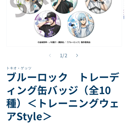
モ
ー
ダ
ル
で
メ
モ
デ
ー
の
1
/
2
ィ
ダ
ア
ル
(2
トキオ・ゲッツ
で
を
ブルーロック トレーデ
メ
開
デ
く
ィ
ィング缶バッジ（全10
ア
(1)
種）＜トレーニングウェ
を
開
く
アStyle＞