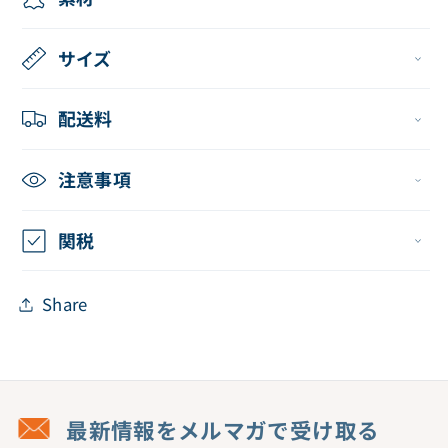
ー
ー
ニ
ニ
サイズ
ン
ン
グ
グ
配送料
ウ
ウ
ェ
ェ
注意事項
ア
ア
Style
Style
関税
＞
＞
の
の
Share
数
数
量
量
を
を
減
増
ら
や
最新情報をメルマガで受け取る