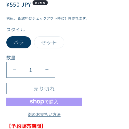
通
¥550 JPY
売り切れ
常
税込。
配送料
はチェックアウト時に計算されます。
価
格
スタイル
バ
バ
バラ
セット
リ
リ
エ
エ
ー
ー
数量
数
シ
シ
ョ
ョ
量
ン
ン
ブ
ブ
は
は
売
売
ル
ル
り
り
切
切
売り切れ
ー
ー
れ
れ
て
て
ロ
ロ
い
い
る
る
ッ
ッ
か
か
別のお支払い方法
ク
ク
販
販
売
売
ト
ト
で
で
【予約販売期間】