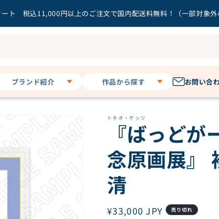
ート 税込11,000円以上のご注文で国内配送料無料！（一部対象
ブランド紹介
作品から探す
お問い合
キャラディショナル
暗殺教室
トイ
トキオ・ゲッツ
うる星やつら
『ばっどが
3 o'clock
オタクに優しいギャル
その他
はいない!?
念原画展』
お隣の天使様にいつの
間にか駄目人間にされ
ていた件２
清
ガールズバンドクライ
カッコウの許嫁
通
¥33,000 JPY
Key作品
売り切れ