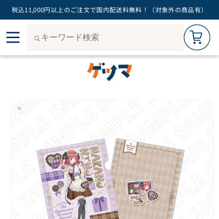
税込11,000円以上のご注文で国内配送料無料！（対象外の商品有）
カートを見る
0
コン
ご購入手続きへ
テン
ツに
進む
商品
情報
にス
キッ
プ