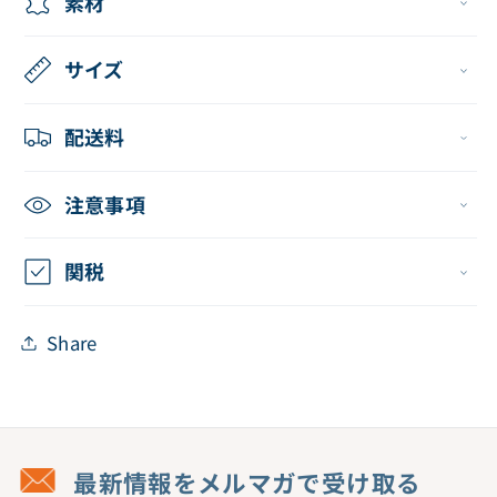
素材
フ
フ
ァ
ァ
サイズ
イ
イ
ル
ル
（二
（二
配送料
乃）
乃）
の
の
注意事項
数
数
量
量
関税
を
を
減
増
Share
ら
や
す
す
最新情報をメルマガで受け取る