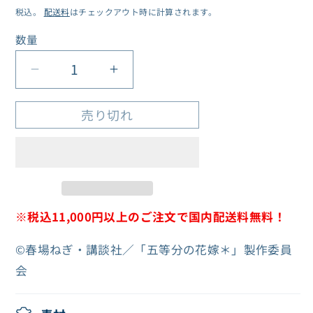
税込。
配送料
はチェックアウト時に計算されます。
価
格
数量
数
量
3
3
o&#39;clock
o&#39;clock
五
五
売り切れ
等
等
分
分
の
の
花
花
嫁
嫁
※
税込11,000円以上のご注文で国内配送料無料！
＊
＊
©春場ねぎ・講談社／「五等分の花嫁＊」製作委員
ク
ク
会
リ
リ
ア
ア