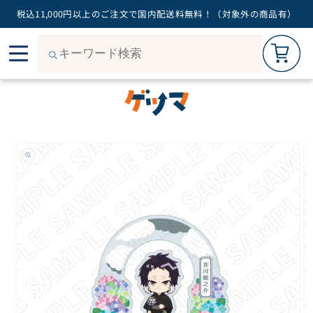
税込11,000円以上のご注文で国内配送料無料！（対象外の商品有）
カートを見る
0
コン
ご購入手続きへ
テン
ツに
進む
商品
情報
にス
キッ
プ