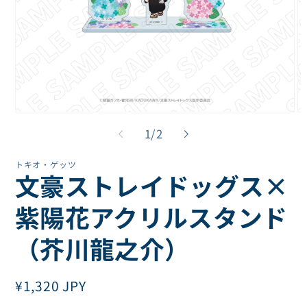
モ
モ
ー
ー
の
1
/
2
ダ
ダ
ル
ル
トキオ・ゲッツ
で
で
文豪ストレイドッグス×
メ
メ
デ
デ
ィ
ィ
紫陽花アクリルスタンド
ア
ア
(1)
(2
（芥川龍之介）
を
を
開
開
く
く
通
¥1,320 JPY
常