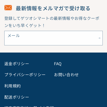
数
数
最新情報をメルマガで受け取る
量
量
登録してゲツオシマートの最新情報やお得なクーポ
を
を
ンをいち早くゲット！
減
増
ら
や
メール
す
す
返金ポリシー
FAQ
プライバシーポリシー
お問い合わせ
利用規約
配送ポリシー