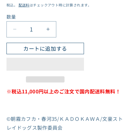
税込。
配送料
はチェックアウト時に計算されます。
価
格
数量
数
量
文
文
豪
豪
カートに追加する
ス
ス
ト
ト
レ
レ
イ
イ
ド
ド
※
税込11,000円以上のご注文で国内配送料無料！
ッ
ッ
グ
グ
ス
ス
×
×
©朝霧カフカ・春河35/ＫＡＤＯＫＡＷＡ/文豪スト
紫
紫
レイドッグス製作委員会