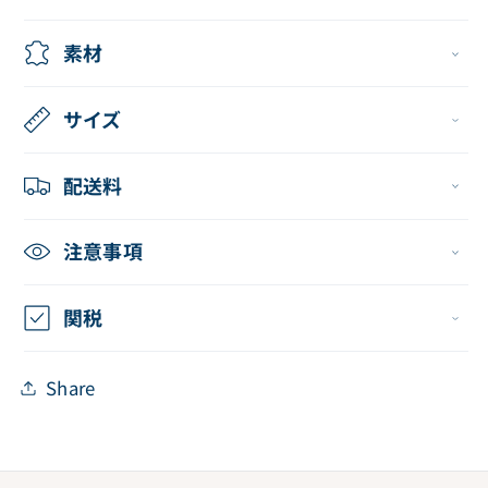
陽
陽
花
花
素材
ア
ア
ク
ク
サイズ
リ
リ
ル
ル
配送料
ス
ス
タ
タ
注意事項
ン
ン
ド
ド
関税
（芥
（芥
川
川
Share
龍
龍
之
之
介）
介）
の
の