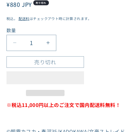
通
¥880 JPY
売り切れ
常
税込。
配送料
はチェックアウト時に計算されます。
価
格
数量
数
量
文
文
豪
豪
売り切れ
ス
ス
ト
ト
レ
レ
イ
イ
ド
ド
※
税込11,000円以上のご注文で国内配送料無料！
ッ
ッ
グ
グ
ス
ス
©朝霧カフカ・春河35/KADOKAWA/文豪ストレイド