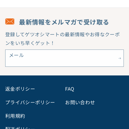
（中
（中
島
島
最新情報をメルマガで受け取る
敦）
敦）
の
の
登録してゲツオシマートの最新情報やお得なクーポ
数
数
ンをいち早くゲット！
量
量
を
を
メール
減
増
ら
や
す
す
返金ポリシー
FAQ
プライバシーポリシー
お問い合わせ
利用規約