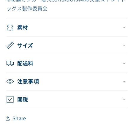
（和
（和
ッグス製作委員会
の
の
お
お
も
も
素材
て
て
な
な
サイズ
し
し
Ver.）
Ver.）
配送料
ア
ア
ク
ク
注意事項
リ
リ
ル
ル
関税
ス
ス
タ
タ
Share
ン
ン
ド
ド