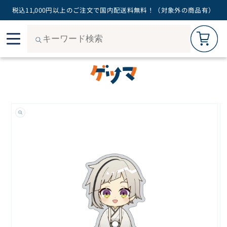
税込11,000円以上のご注文で国内配送料無料！（対象外の商品有）
カートを見る
0
コン
ご購入手続きへ
テン
ツに
進む
商品
情報
にス
キッ
プ