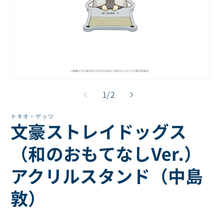
モ
モ
ー
ー
の
1
/
2
ダ
ダ
ル
ル
トキオ・ゲッツ
で
で
文豪ストレイドッグス
メ
メ
デ
デ
ィ
ィ
（和のおもてなしVer.）
ア
ア
(1)
(2
アクリルスタンド（中島
を
を
開
開
く
く
敦）