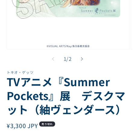
モ
モ
ー
ー
の
1
/
2
ダ
ダ
ル
ル
トキオ・ゲッツ
で
で
TVアニメ『Summer
メ
メ
デ
デ
ィ
ィ
Pockets』展 デスクマ
ア
ア
(1)
(2
ット（紬ヴェンダース）
を
を
開
開
く
く
通
¥3,300 JPY
売り切れ
常