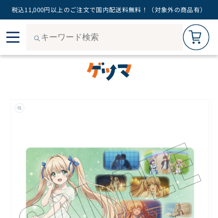
税込11,000円以上のご注文で国内配送料無料！（対象外の商品有）
カートを見る
0
コン
ご購入手続きへ
テン
ツに
進む
商品
情報
にス
キッ
プ