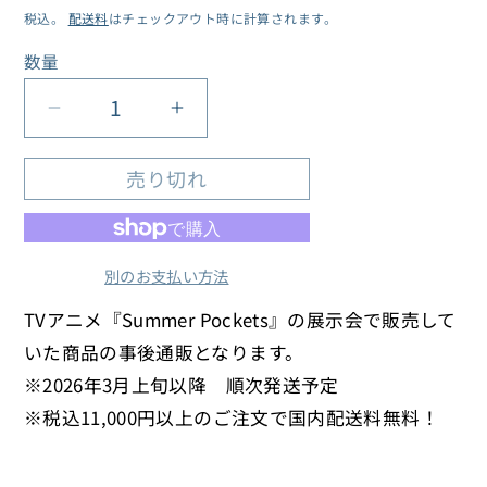
税込。
配送料
はチェックアウト時に計算されます。
価
格
数量
数
量
TV
TV
ア
ア
売り切れ
ニ
ニ
メ
メ
『Summer
『Summer
Pockets』
Pockets』
別のお支払い方法
展
展
TVアニメ『Summer Pockets』の展示会で販売して
デ
デ
いた商品の事後通販となります。
ス
ス
※
2026年3月上旬以降 順次発送予定
ク
ク
※
税込11,000円以上のご注文で国内配送料無料！
マ
マ
ッ
ッ