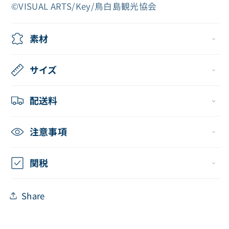
ト
ト
©VISUAL ARTS/Key/鳥白島観光協会
（紬
（紬
ヴ
ヴ
素材
ェ
ェ
ン
ン
サイズ
ダ
ダ
ー
ー
配送料
ス）
ス）
の
の
注意事項
数
数
量
量
関税
を
を
減
増
Share
ら
や
す
す