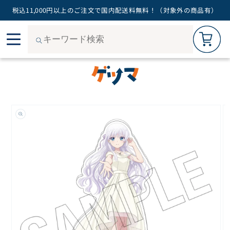
税込11,000円以上のご注文で国内配送料無料！（対象外の商品有）
カートを見る
0
コン
ご購入手続きへ
テン
ツに
進む
商品
情報
にス
キッ
プ