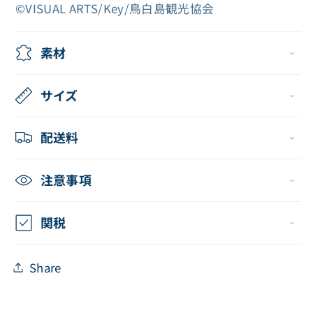
タ
タ
©VISUAL ARTS/Key/鳥白島観光協会
ン
ン
ド
ド
素材
（鳴
（鳴
瀬
瀬
サイズ
し
し
ろ
ろ
配送料
は）
は）
の
の
注意事項
数
数
量
量
関税
を
を
減
増
Share
ら
や
す
す