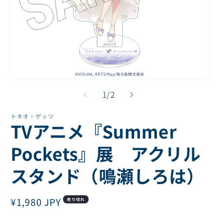
モ
モ
ー
ー
の
1
/
2
ダ
ダ
ル
ル
トキオ・ゲッツ
で
で
TVアニメ『Summer
メ
メ
デ
デ
ィ
ィ
Pockets』展 アクリル
ア
ア
(1)
(2
スタンド（鳴瀬しろは）
を
を
開
開
く
く
通
¥1,980 JPY
売り切れ
常