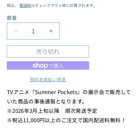
税込。
配送料
はチェックアウト時に計算されます。
価
格
数量
数
量
TV
TV
ア
ア
売り切れ
ニ
ニ
メ
メ
『Summer
『Summer
Pockets』
Pockets』
別のお支払い方法
展
展
TVアニメ『Summer Pockets』の展示会で販売して
ア
ア
いた商品の事後通販となります。
ク
ク
※
2026年3月上旬以降 順次発送予定
リ
リ
※
税込11,000円以上のご注文で国内配送料無料！
ル
ル
ス
ス