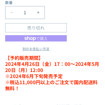
格
数量
数
量
物
物
語
語
売り切れ
シ
シ
リ
リ
ー
ー
別のお支払い方法
ズ
ズ
花
花
【予約販売期間】
2024年4月26日（金）17：00～2024年5月
札
札
20日（月）12:00
柄
柄
※2024年6月下旬発売予定
ア
ア
※
税込11,000円以上のご注文で国内配送料
ク
ク
無料！
リ
リ
ル
ル
ス
ス