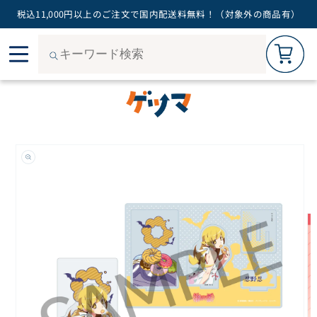
税込11,000円以上のご注文で国内配送料無料！（対象外の商品有）
カートを見る
0
コン
ご購入手続きへ
テン
ツに
進む
商品
情報
にス
キッ
プ