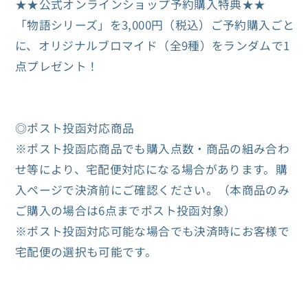
★★公式オンラインショップ予約購入特典★★
タ
タ
「物語シリーズ」を3,000円（税込）ご予約購入ごと
ン
ン
に、オリジナルブロマイド（全9種）をランダムで1
ド
ド
点プレゼント！
（忍
（忍
野
野
忍）
忍）
◎ポスト投函対応商品
の
の
※ポスト投函応商品でも購入点数・商品の組み合わ
数
数
せ等により、宅配便対応になる場合があります。購
量
量
入ページで決済前にご確認ください。（本商品のみ
を
を
ご購入の場合は6点までポスト投函対象）
減
増
※ポスト投函対応可能な場合でも決済時にお客様で
ら
や
宅配便の選択も可能です。
す
す