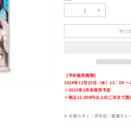
格
『キン肉マン』完璧超
量
人始祖編
星
星
ケロロ軍曹
屑
屑
コジコジ
テ
テ
売り
五等分の花嫁シリーズ
レ
レ
ご注文はうさぎです
パ
パ
か？BLOOM
ス
ス
PSYCHO-PASS サイコ
描
描
パス
き
き
Summer Pockets
下
下
Summer Pockets
【予約販売期間】
ろ
ろ
REFLECTION BLUE
2024年12月25日（水）12：00 ～
し
し
進撃の巨人
※2025年2月末発売予定
B2
B2
東方Project
タ
タ
※
税込11,000円以上のご注文で
Dr.STONE
ペ
ペ
日本三國
ス
ス
© 大熊らすこ・芳文社／星屑テレ
忍たま乱太郎
ト
ト
リ
リ
ばっどがーる