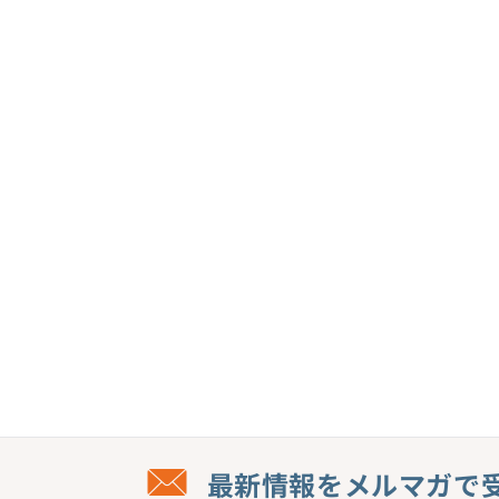
(1)
を
開
く
最新情報をメルマガで