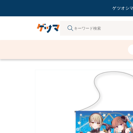
ゲツオシマ
コンテ
ンツに
進む
商品情
報にス
キップ