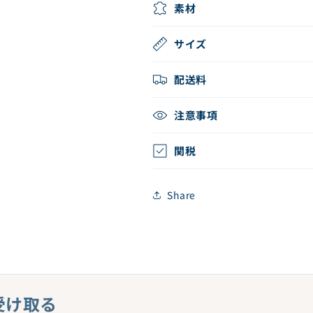
ー
ー
ババンババンバンバン
素材
パイア
の
の
数
数
ブルーロック
サイズ
量
量
文豪ストレイドッグス
を
を
魔法の姉妹ルルットリ
配送料
リィ
減
増
ら
や
魔法の天使クリィミー
マミ
注意事項
す
す
mono
関税
物語シリーズ
モブサイコ100
妖怪学校の先生はじめ
Share
ました！
黄泉のツガイ
ラブライブ！シリーズ
受け取る