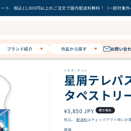
ート 税込11,000円以上のご注文で国内配送料無料！（一部対象
ブランド紹介
作品から探す
お問い合
キャラディショナル
暗殺教室
トイ
トキオ・ゲッツ
うる星やつら
星屑テレパ
3 o'clock
オタクに優しいギャル
その他
はいない!?
タペストリ
お隣の天使様にいつの
間にか駄目人間にされ
ていた件２
ガールズバンドクライ
通
¥3,850 JPY
売り切れ
カッコウの許嫁
常
税込。
配送料
はチェックアウト時に計
Key作品
価
数量
数