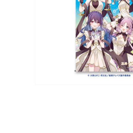
モ
ー
ダ
ル
で
メ
デ
ィ
ア