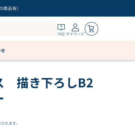
トリー
外の商品有）
0
カートを見る
FAQ
マイページ
ご購入手続きへ
わせ
ス 描き下ろしB2
ー
算されます。