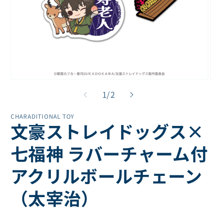
モ
モ
ー
ー
の
1
/
2
ダ
ダ
ル
ル
CHARADITIONAL TOY
で
で
文豪ストレイドッグス×
メ
メ
デ
デ
ィ
ィ
七福神 ラバーチャーム付
ア
ア
(1)
(2
アクリルボールチェーン
を
を
開
開
く
く
（太宰治）