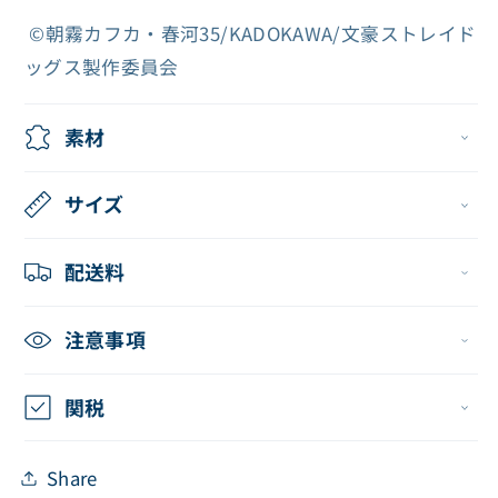
ボ
ボ
©朝霧カフカ・春河35/KADOKAWA/文豪ストレイド
ー
ー
ッグス製作委員会
ル
ル
チ
チ
素材
ェ
ェ
ー
ー
サイズ
ン
ン
（太
（太
配送料
宰
宰
治）
治）
の
の
注意事項
数
数
量
量
関税
を
を
減
増
Share
ら
や