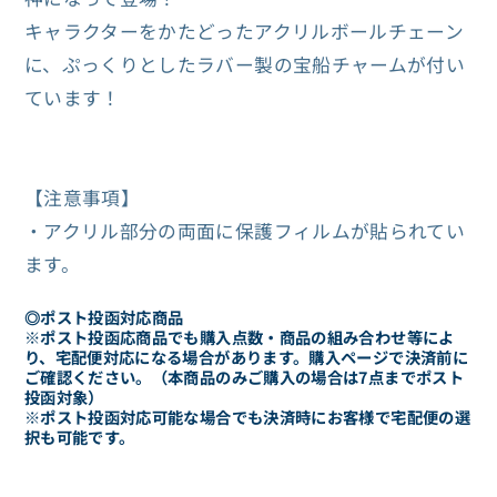
七
七
キャラクターをかたどったアクリルボールチェーン
福
福
に、ぷっくりとしたラバー製の宝船チャームが付い
神
神
ています！
ラ
ラ
バ
バ
ー
ー
【注意事項】
チ
チ
・アクリル部分の両面に保護フィルムが貼られてい
ャ
ャ
ます。
ー
ー
ム
ム
◎ポスト投函対応商品
※ポスト投函応商品でも購入点数・商品の組み合わせ等によ
付
付
り、宅配便対応になる場合があります。購入ページで決済前に
ご確認ください。（本商品のみご購入の場合は7点までポスト
ア
ア
投函対象）
ク
ク
※ポスト投函対応可能な場合でも決済時にお客様で宅配便の選
択も可能です。
リ
リ
ル
ル