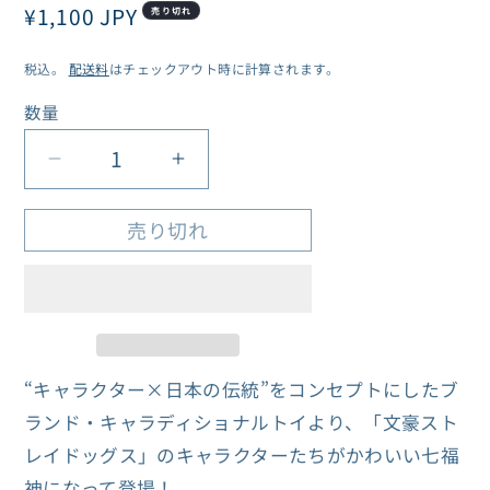
通
¥1,100 JPY
売り切れ
常
税込。
配送料
はチェックアウト時に計算されます。
価
格
数量
数
量
文
文
豪
豪
売り切れ
ス
ス
ト
ト
レ
レ
イ
イ
ド
ド
“キャラクター×日本の伝統”をコンセプトにしたブ
ッ
ッ
ランド・キャラディショナルトイより、「文豪スト
グ
グ
レイドッグス」のキャラクターたちがかわいい七福
ス
ス
×
×
神になって登場！