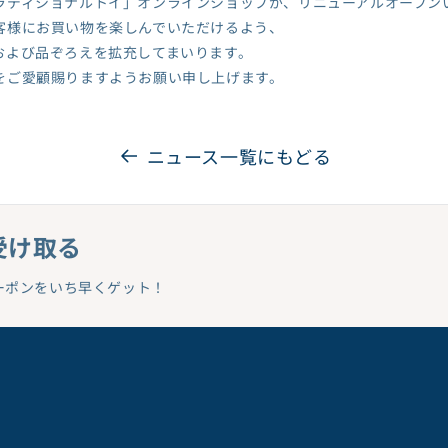
ラディショナルトイ」オンラインショップが、リニューアルオープン
『キン肉マン』完璧超
人始祖編
客様にお買い物を楽しんでいただけるよう、
および品ぞろえを拡充してまいります。
ケロロ軍曹
をご愛顧賜りますようお願い申し上げます。
コジコジ
五等分の花嫁シリーズ
ご注文はうさぎです
か？BLOOM
ニュース一覧にもどる
PSYCHO-PASS サイコ
パス
Summer Pockets
受け取る
進撃の巨人
東方Project
ーポンをいち早くゲット！
Dr.STONE
日本三國
忍たま乱太郎
ばっどがーる
ババンババンバンバン
パイア