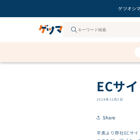
ゲツオシマ
コンテ
ンツに
進む
ECサ
2024年12月2日
Share
平素より弊社ECサ