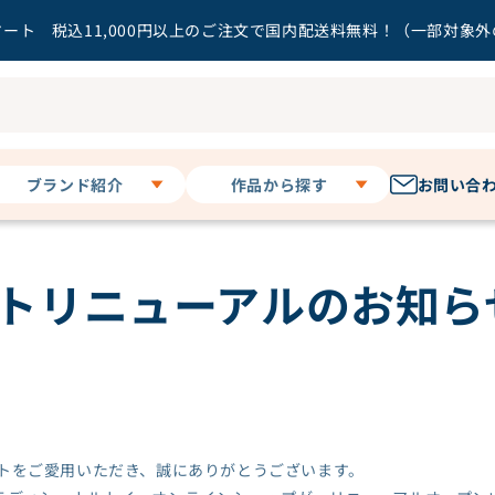
ート 税込11,000円以上のご注文で国内配送料無料！（一部対象
ブランド紹介
作品から探す
お問い合
キャラディショナル
暗殺教室
トイ
うる星やつら
イトリニューアルのお知ら
3 o'clock
オタクに優しいギャル
その他
はいない!?
お隣の天使様にいつの
間にか駄目人間にされ
ていた件２
ガールズバンドクライ
カッコウの許嫁
イトをご愛用いただき、誠にありがとうございます。
Key作品