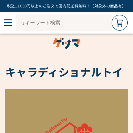
税込11,000円以上のご注文で国内配送料無料！（対象外の商品有）
0
Ignorer
et
passer
au
contenu
C
キャラディショナルトイ
o
l
l
e